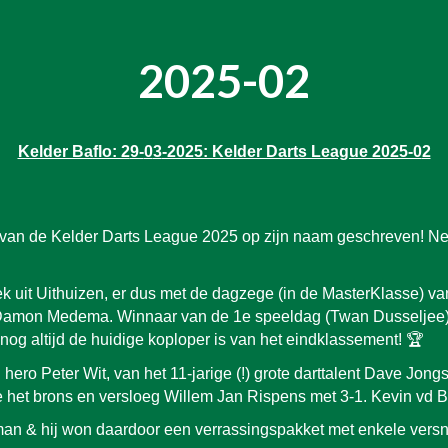
2025-0
2
Kelder Baflo: 2
9-
0
3
-2025: Kelder Darts League 2025-0
2
van de Kelder Darts League 2025 op zijn naam geschreven! Net 
uit Uithuizen, er dus met de dagzege (in de MasterKlasse) van
, Damon Medema. Winnaar van de 1e speeldag (Twan Dusseljee
og altijd de huidige koploper is van het eindklassement! 🏆
 hero Peter Wit, van het 11-jarige (!) grote darttalent Dave Jo
 het brons en versloeg Willem Jan Rispens met 3-1. Kevin vd B
an & hij won daardoor een verrassingspakket met enkele versn