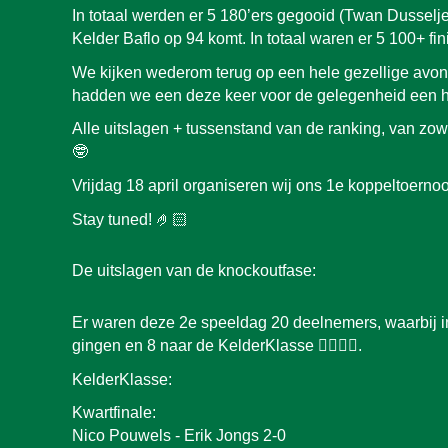
In totaal werden er 5 180’ers gegooid (Twan Dusselj
Kelder Baflo op 94 komt. In totaal waren er 5 100+ fin
We kijken wederom terug op een hele gezellige avond,
hadden we een deze keer voor de gelegenheid een heer
Alle uitslagen + tussenstand van de ranking, van zo
🤓
Vrijdag 18 april organiseren wij ons 1e koppeltoerno
Stay tuned! 🤌🏻
De uitslagen van de knockoutfase:
Er waren deze
2
e speeldag 2
0
deelnemers, waarbij i
gingen en 8 naar de KelderKlasse 👍🏻👎🏼.
KelderKlasse:
Kwartfinale:
Nico
Pouwels - Erik Jongs 2-0