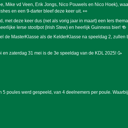
ee, Mike vd Veen, Erik Jongs, Nico Pouwels en Nico Hoek), waar
ishes en een 9-darter bleef deze keer uit. 👀
 met deze keer dus (net als vorig jaar in maart) een Iers the
lijke Ierse stoofpot (Irish Stew) en heerlijk Guinness bier! 🍻
wel de MasterKlasse als de KelderKlasse na speeldag 2, zullen 
oi en zaterdag 31 mei is de 3e speeldag van de KDL 2025! 🥳
n 5 poules werd gespeeld, van 4 deelnemer
s per poule
. Waarbij