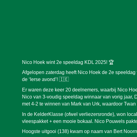
Nico Hoek wint 2e speeldag KDL 2025! 🏆
Afgelopen zaterdag heeft Nico Hoek de 2e speeldag 
de ‘Ierse avond’! 🇮🇪
Er waren deze keer 20 deelnemers, waarbij Nico Hoek 
Nico van 3-voudig speeldag winnaar van vorig jaar
met 4-2 te winnen van Mark van Urk, waardoor Twan n
In de KelderKlasse (ofwel verliezersronde), won local
vleespakket + een mooie bokaal. Nico Pouwels pakte
Hoogste uitgooi (138) kwam op naam van Bert Noorm