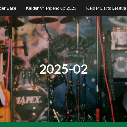
der Base
Kelder Vriendenclub 2025
Kelder Darts League
ip to main content
Skip to navigat
2025-0
2