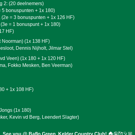
ag
2
: (2
0
deelnemers)
= 5 bonuspunten + 1x
180
)
(2e = 3 bonuspunten + 1x
126 HF
)
(3e = 1 bonuspunt +
1
x 180)
117 HF)
t Noorman) (1x 1
38
HF)
sloot, Dennis Nijholt, Jilmar Stel)
 vd
Veen
)
(1x 180 + 1x 120 HF)
tma, Fokko Mesken, Ben Veerman)
80 + 1x 108 HF)
Jongs (1x 180)
er, Kevin vd Berg, Leendert Slagter
)
See you @ Baflo Green, Kelder Country Club!
🏠🤪🥰👇🏼