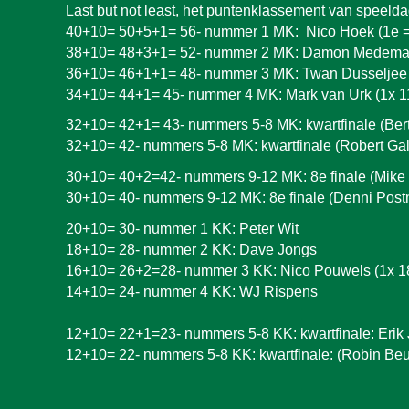
Last but not least, het puntenklassement van speeld
4
0
+10=
50
+5+1=
56
- nummer 1 MK: Nico Hoek (1e 
38
+10=
48
+3+1=
52
- nummer 2 MK: Damon Medema 
36
+10=
46
+1+
1
=
48
- nummer 3 MK: Twan Dusseljee 
34
+10=
44+1= 45
- nummer 4 MK:
Mark van Urk (1x 
32
+10=
42
+
1
=
43
- nummers 5-8 MK: kwartfinale (Ber
32
+10=
42
- nummers 5-8 MK: kwartfinale (Robert Gale
30+10= 40+
2=42
- nummers 9-12 MK: 8e finale (Mike
30
+10=
40
- nummers 9-1
2
MK: 8e finale (Denni Pos
2
0
+10=
30
- nummer 1 KK:
Peter Wit
18
+10=
28
- nummer 2 KK:
Dave Jongs
16
+10=
26+2=28
- nummer 3 KK:
Nico Pouwels (1x 1
1
4
+10= 2
4
- nummer 4 KK: WJ Rispens
12+10= 22+1=23- nummers 5-8 KK: kwartfinale: Erik 
1
2
+10= 2
2
- nummers 5-8 KK: kwartfinale: (
Robin Beuk