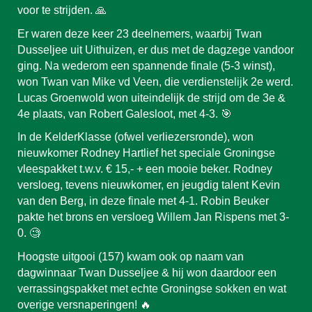
voor te strijden. 🙏
Er waren deze keer 23 deelnemers, waarbij Twan
Dusseljee uit Uithuizen, er dus met de dagzege vandoor
ging. Na wederom een spannende finale (5-3 winst),
won Twan van Mike vd Veen, die verdienstelijk 2e werd.
Lucas Groenwold won uiteindelijk de strijd om de 3e &
4e plaats, van Robert Galesloot, met 4-3. 🎯
In de KelderKlasse (ofwel verliezersronde), won
nieuwkomer Rodney Hartlief het speciale Groningse
vleespakket t.w.v. € 15,- + een mooie beker. Rodney
versloeg, tevens nieuwkomer, en jeugdig talent Kevin
van den Berg, in deze finale met 4-1. Robin Beuker
pakte het brons en versloeg Willem Jan Rispens met 3-
0. 🧐
Hoogste uitgooi (157) kwam ook op naam van
dagwinnaar Twan Dusseljee & hij won daardoor een
verrassingspakket met echte Groningse sokken en wat
overige versnaperingen! 🔥