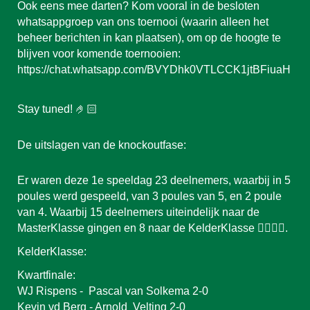
Ook eens mee darten? Kom vooral in de besloten
whatsappgroep van ons toernooi (waarin alleen het
beheer berichten in kan plaatsen), om op de hoogte te
blijven voor komende toernooien:
https://chat.whatsapp.com/BVYDhk0VTLCCK1jtBFiuaH
Stay tuned! 🤌🏻
De uitslagen van de knockoutfase:
Er waren deze
1
e speeldag 2
3
deelnemers, waarbij in 5
poules werd gespeeld, van
3
poules van 5, en
2
poule
van 4. Waarbij 15 deelnemers uiteindelijk naar de
M
asterKlasse
gingen en
8
naar de Kelde
rKlasse
👍🏻👎🏼.
KelderKlasse
:
Kwartfinale:
WJ Rispens - Pascal van Solkema 2-0
Kevin vd Berg - Arnold Velting 2-0