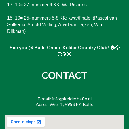
1
7
+10=
27
- nummer 4
KK
:
WJ Rispens
1
5
+10=
25
- nummers 5-8
KK
: kwartfinale: (Pascal van
Solkema, Arnold Velting, Arvid van Dijken, Wim
Dijkman)
See you @ Baflo Green, Kelder Country Club!
🏠🤪
🥰👇🏼
CONTACT
E-mail:
info@kelderbaflo.nl
Adres: Wier 1, 9953 PK Baflo