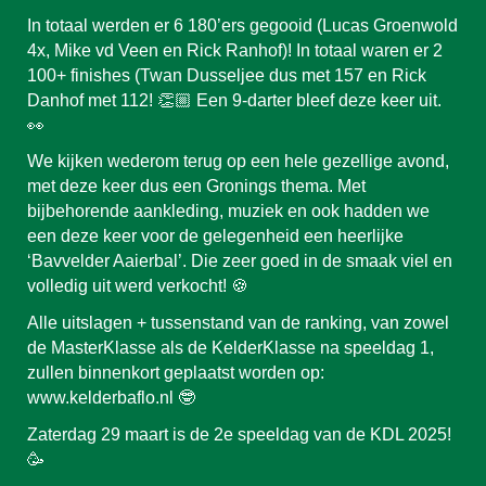
In totaal werden er 6 180’ers gegooid (Lucas Groenwold
4x, Mike vd Veen en Rick Ranhof)! In totaal waren er 2
100+ finishes (Twan Dusseljee dus met 157 en Rick
Danhof met 112! 👏🏼 Een 9-darter bleef deze keer uit.
👀
We kijken wederom terug op een hele gezellige avond,
met deze keer dus een Gronings thema. Met
bijbehorende aankleding, muziek en ook hadden we
een deze keer voor de gelegenheid een heerlijke
‘Bavvelder Aaierbal’. Die zeer goed in de smaak viel en
volledig uit werd verkocht! 🍪
Alle uitslagen + tussenstand van de ranking, van zowel
de MasterKlasse als de KelderKlasse na speeldag 1,
zullen binnenkort geplaatst worden op:
www.kelderbaflo.nl 🤓
Zaterdag 29 maart is de 2e speeldag van de KDL 2025!
🥳