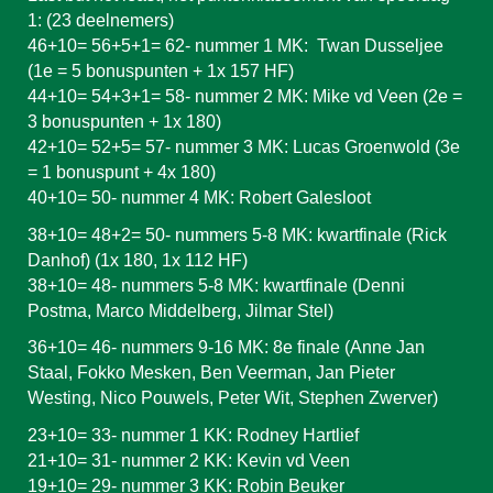
1
: (2
3
deelnemers)
46
+10=
56+5+1= 62
- nummer 1
MK
:
Twan Dusseljee
(1e = 5 bonuspunten + 1x 157 HF)
4
4
+10=
54+3+1= 58
- nummer 2
MK
:
Mike vd Veen
(2e =
3 bonuspunten + 1x 180)
4
2+10= 52+5
= 5
7
- nummer 3
MK
:
Lucas Groenwold
(3e
= 1 bonuspunt +
4
x 180)
40
+10= 50- nummer 4
MK
:
Robert Galesloot
38
+
10
= 4
8+2=
50
- nummers 5-8
MK
: kwartfinale (
Rick
Danhof
) (1x 180, 1x
112 HF
)
38
+10=
48
- nummers 5-8
MK
: kwartfinale (Denni
Postma, Marco Middelberg, Jilmar Stel)
3
6
+10=
46
- nummers 9-16
MK
: 8e finale (Anne Jan
Staal, Fokko Mesken
, Ben Veerman, Jan Pieter
Westing, Nico Pouwels,
Peter Wit, Stephen Zwerver)
23+10=
33
- nummer 1
KK
:
Rodney Hartlief
2
1+
10=
31
- nummer 2
KK
:
Kevin vd Veen
19
+10=
29
- nummer 3
KK
:
Robin Beuker