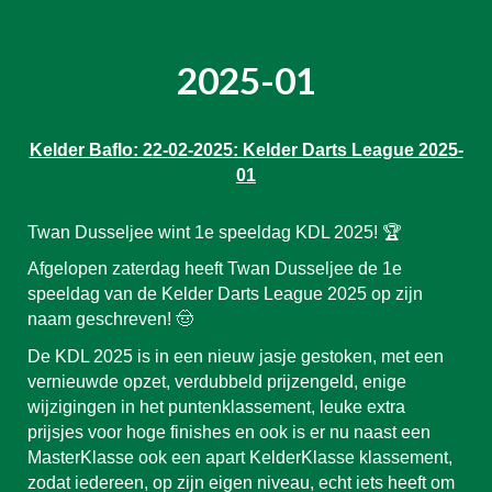
202
5
-0
1
Kelder Baflo: 2
2
-
02
-202
5
: Kelder Darts League 202
5
-
0
1
Twan Dusseljee wint 1e speeldag KDL 2025! 🏆
Afgelopen zaterdag heeft Twan Dusseljee de 1e
speeldag van de Kelder Darts League 2025 op zijn
naam geschreven! 🤠
De KDL 2025 is in een nieuw jasje gestoken, met een
vernieuwde opzet, verdubbeld prijzengeld, enige
wijzigingen in het puntenklassement, leuke extra
prijsjes voor hoge finishes en ook is er nu naast een
MasterKlasse ook een apart KelderKlasse klassement,
zodat iedereen, op zijn eigen niveau, echt iets heeft om