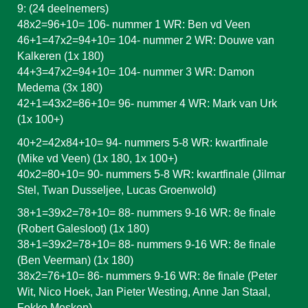
9: (24 deelnemers)
48x2=96+10= 106- nummer 1 WR: Ben vd Veen
46+1=47x2=94+10= 104- nummer 2 WR: Douwe van
Kalkeren (1x 180)
44+3=47x2=94+10= 104- nummer 3 WR: Damon
Medema (3x 180)
42+1=43x2=86+10= 96- nummer 4 WR: Mark van Urk
(1x 100+)
40+2=42x84+10= 94- nummers 5-8 WR: kwartfinale
(Mike vd Veen) (1x 180, 1x 100+)
40x2=80+10= 90- nummers 5-8 WR: kwartfinale (Jilmar
Stel, Twan Dusseljee, Lucas Groenwold)
38+1=39x2=78+10= 88- nummers 9-16 WR: 8e finale
(Robert Galesloot) (1x 180)
38+1=39x2=78+10= 88- nummers 9-16 WR: 8e finale
(Ben Veerman) (1x 180)
38x2=76+10= 86- nummers 9-16 WR: 8e finale (Peter
Wit, Nico Hoek, Jan Pieter Westing, Anne Jan Staal,
Fokko Mesken)