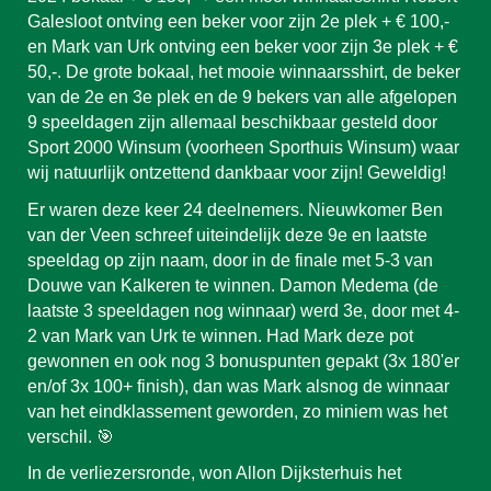
Galesloot ontving een beker voor zijn 2e plek + € 100,-
en Mark van Urk ontving een beker voor zijn 3e plek + €
50,-. De grote bokaal, het mooie winnaarsshirt, de beker
van de 2e en 3e plek en de 9 bekers van alle afgelopen
9 speeldagen zijn allemaal beschikbaar gesteld door
Sport 2000 Winsum (voorheen Sporthuis Winsum) waar
wij natuurlijk ontzettend dankbaar voor zijn! Geweldig!
Er waren deze keer 24 deelnemers. Nieuwkomer Ben
van der Veen schreef uiteindelijk deze 9e en laatste
speeldag op zijn naam, door in de finale met 5-3 van
Douwe van Kalkeren te winnen. Damon Medema (de
laatste 3 speeldagen nog winnaar) werd 3e, door met 4-
2 van Mark van Urk te winnen. Had Mark deze pot
gewonnen en ook nog 3 bonuspunten gepakt (3x 180'er
en/of 3x 100+ finish), dan was Mark alsnog de winnaar
van het eindklassement geworden, zo miniem was het
verschil. 🎯
In de verliezersronde, won Allon Dijksterhuis het