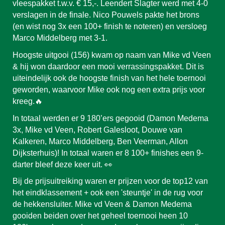
vleespakket t.w.v. € 15,-. Leendert Slagter werd met 4-0
verslagen in de finale. Nico Pouwels pakte het brons
(en wist nog 3x een 100+ finish te noteren) en versloeg
Marco Middelberg met 3-1.
Hoogste uitgooi (156) kwam op naam van Mike vd Veen
& hij won daardoor een mooi verrassingspakket. Dit is
uiteindelijk ook de hoogste finish van het hele toernooi
geworden, waarvoor Mike ook nog een extra prijs voor
kreeg.🔥
In totaal werden er 9 180’ers gegooid (Damon Medema
3x, Mike vd Veen, Robert Galesloot, Douwe van
Kalkeren, Marco Middelberg, Ben Veerman, Allon
Dijksterhuis)! In totaal waren er 8 100+ finishes een 9-
darter bleef deze keer uit. 👀
Bij de prijsuitreiking waren er prijzen voor de top12 van
het eindklassement + ook een 'steuntje' in de rug voor
de hekkensluiter. Mike vd Veen & Damon Medema
gooiden beiden over het geheel toernooi heen 10