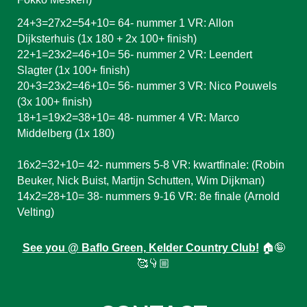
24+3=27x2=54+10= 64- nummer 1 VR: Allon
Dijksterhuis (1x 180 + 2x 100+ finish)
22+1=23x2=46+10= 56- nummer 2 VR: Leendert
Slagter (1x 100+ finish)
20+3=23x2=46+10= 56- nummer 3 VR: Nico Pouwels
(3x 100+ finish)
18+1=19x2=38+10= 48- nummer 4 VR: Marco
Middelberg (1x 180)
16x2=32+10= 42- nummers 5-8 VR: kwartfinale: (Robin
Beuker, Nick Buist, Martijn Schutten, Wim Dijkman)
14x2=28+10= 38- nummers 9-16 VR: 8e finale (Arnold
Velting)
See you @ Baflo Green, Kelder Country Club!
🏠🤪
🥰👇🏼