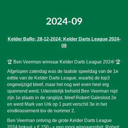
2024-0
9
Kelder Baflo:
28
-1
2
-2024: Kelder Darts League 2024-
0
9
🏆 Ben Veerman winnaar Kelder Darts League 2024! 🏆
Afgelopen zaterdag was de laatste speeldag van de 1e
editie van de Kelder Darts League, waarbij de top3
ongewijzigd bleef, maar het nog wel even heel erg
spannend werd. Uiteindelijk behield Ben Veerman nipt
zijn 1e plaats in de ranglijst, bleef Robert Galesloot 2e
en werd Mark van Urk op 1 punt verschil 3e in het
eindklassement tov de nummer 2.
Ben Veerman ontving de grote Kelder Darts League
2024 bokaal + € 150,- + een mooi winnaarsshirt. Robert