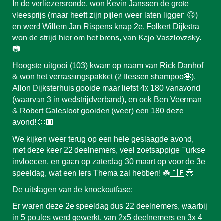
In de verliezersronde, won Kevin Janssen de grote
vleesprijs (maar heeft zijn pijlen weer laten liggen 🙃)
en werd Willem Jan Rispens knap 2e. Folkert Dijkstra
won de strijd hier om het brons, van Kajo Vaszlovzsky.
📷
Hoogste uitgooi (103) kwam op naam van Rick Danhof
& won het verrassingspakket (2 flessen shampoo🤪),
Allon Dijksterhuis gooide maar liefst 4x 180 vanavond
(waarvan 3 in wedstrijdverband), en ook Ben Veerman
& Robert Galesloot gooiden (weer) een 180 deze
avond! 👏🏼
We kijken weer terug op een hele geslaagde avond,
met deze keer 22 deelnemers, veel zoetsappige Turkse
invloeden, en gaan op zaterdag 30 maart op voor de 3e
speeldag, wat een Iers Thema zal hebben! ☘️🇮🇪😎
De uitslagen van de knockoutfase:
Er waren deze 2e speeldag dus 22 deelnemers, waarbij
in 5 poules werd gewerkt, van 2x5 deelnemers en 3x 4