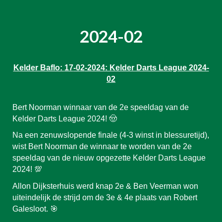
2024-0
2
Kelder Baflo:
17
-0
2
-2024: Kelder Darts League 2024-
0
2
Bert Noorman winnaar van de 2e speeldag van de
Kelder Darts League 2024! 🤠
Na een zenuwslopende finale (4-3 winst in blessuretijd),
wist Bert Noorman de winnaar te worden van de 2e
speeldag van de nieuw opgezette Kelder Darts League
2024! 💯
Allon Dijksterhuis werd knap 2e & Ben Veerman won
uiteindelijk de strijd om de 3e & 4e plaats van Robert
Galesloot. 🎯